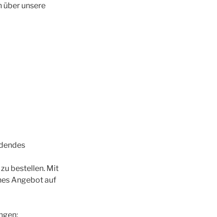
n über unsere
indendes
zu bestellen. Mit
ches Angebot auf
ungen: