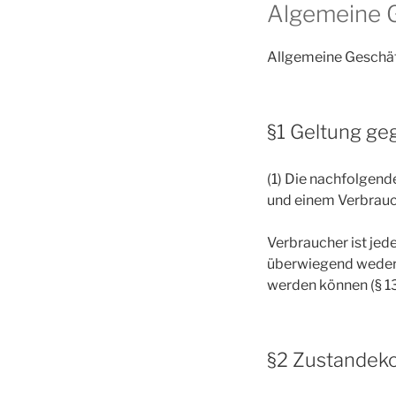
Algemeine 
Allgemeine Gesch
§1 Geltung ge
(1) Die nachfolgen
und einem Verbrauch
Verbraucher ist jed
überwiegend weder i
werden können (§ 1
§2 Zustandeko