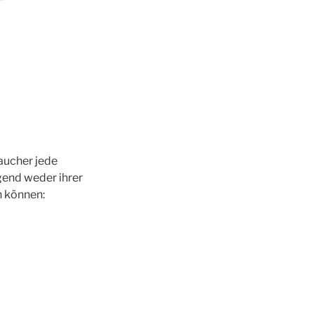
*
aucher jede
gend weder ihrer
n können: