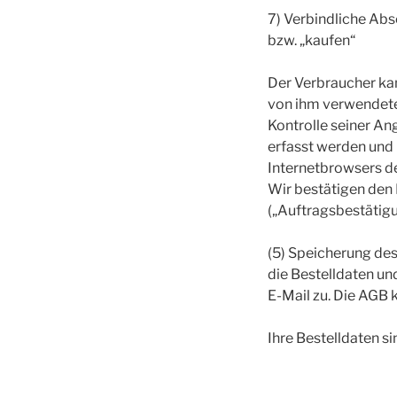
7) Verbindliche Abs
bzw. „kaufen“
Der Verbraucher ka
von ihm verwendete
Kontrolle seiner An
erfasst werden und 
Internetbrowsers d
Wir bestätigen den 
(„Auftragsbestätigu
(5) Speicherung des
die Bestelldaten u
E-Mail zu. Die AGB 
Ihre Bestelldaten s