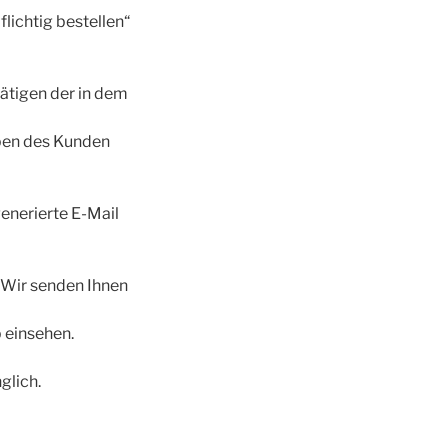
lichtig bestellen“
ätigen der in dem
aben des Kunden
enerierte E-Mail
: Wir senden Ihnen
b einsehen.
glich.